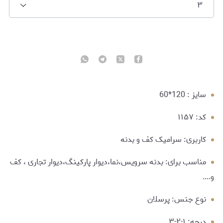
۳
سایز : 120*60
کد: ۱۱۵۷
کاربری: سرامیک کف و بدنه
مناسب برای: بدنه سرویس،نما،دیوار پارکینگ،دیوار تجاری ، کف
و....
نوع جنس: پرسلان
درجه: ۱-۲-۳